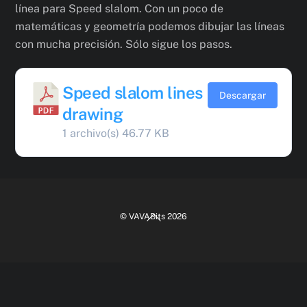
línea para Speed slalom. Con un poco de
matemáticas y geometría podemos dibujar las líneas
con mucha precisión. Sólo sigue los pasos.
Speed slalom lines
Descargar
drawing
1 archivo(s)
46.77 KB
Back
©
VAVABits
2026
To
Top