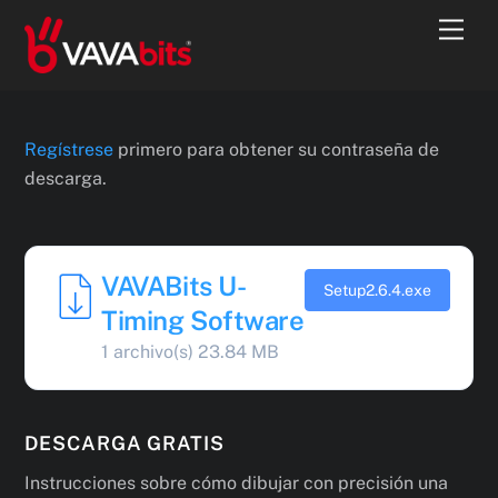
Skip
Men
to
content
Regístrese
primero para obtener su contraseña de
descarga.
VAVABits U-
Setup2.6.4.exe
Timing Software
1 archivo(s)
23.84 MB
DESCARGA GRATIS
Instrucciones sobre cómo dibujar con precisión una