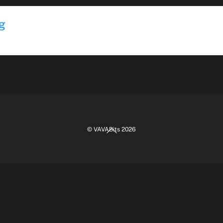
g
Back
©
VAVABits
2026
To
Top