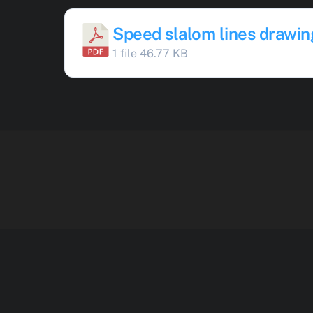
Speed slalom lines drawin
1 file
46.77 KB