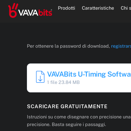
Skip
Prodotti
Caratteristiche
Chi 
to
content
Per ottenere la password di download,
registrar
VAVABits U-Timing Softwa
1 file
23.84 MB
SCARICARE GRATUITAMENTE
Istruzioni su come disegnare con precisione una
precisione. Basta seguire i passaggi.