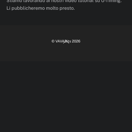
Stiamo lavorando ai nostri video tutorial su U-Timing.
Li pubblicheremo molto presto.
Back
©
VAVABits
2026
To
Top