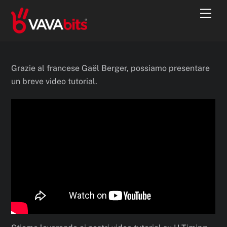
Skip
Men
to
content
Grazie al francese Gaël Berger, possiamo presentare
un breve video tutorial.